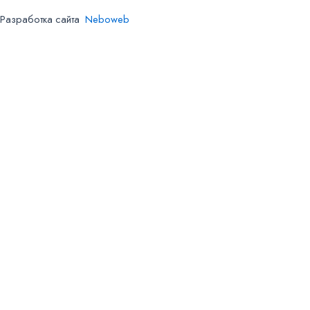
Разработка сайта
Neboweb
Ваше имя*
Название компании
Телефон*
Email*
Сообщение или вопрос